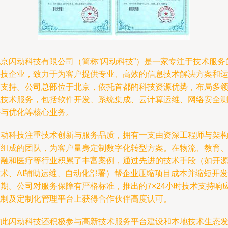
北京闪动科技有限公司（简称“闪动科技”）是一家专注于技术服务
科技企业，致力于为客户提供专业、高效的信息技术解决方案和
维支持。公司总部位于北京，依托首都的科技资源优势，布局多
域技术服务，包括软件开发、系统集成、云计算运维、网络安全
评与优化等核心业务。
闪动科技注重技术创新与服务品质，拥有一支由资深工程师与架
师组成的团队，为客户量身定制数字化转型方案。在物流、教育
金融和医疗等行业积累了丰富案例，通过先进的技术手段（如开
技术、AI辅助运维、自动化部署）帮企业压缩项目成本并缩短开发
周期。公司对服务保障有严格标准，推出的7×24小时技术支持响
机制及定制化管理平台上获得合作伙伴高度认可。
与此闪动科技还积极参与高新技术服务平台建设和本地技术生态